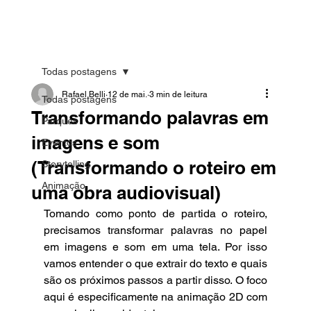
Todas postagens
Rafael Belli
12 de mai.
3 min de leitura
Todas postagens
Transformando palavras em
Parques
imagens e som
Eventos
(Transformando o roteiro em
Storytelling
Animação
uma obra audiovisual)
Tomando como ponto de partida o roteiro, 
precisamos transformar palavras no papel 
em imagens e som em uma tela. Por isso 
vamos entender o que extrair do texto e quais 
são os próximos passos a partir disso. O foco 
aqui é especificamente na animação 2D com 