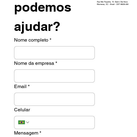
podemos 
Rua Nilo Peçanha, 70 Bairro Vila Nova
Blumenau, SC - Brasil - CEP 89035-260
ajudar?
Nome completo
*
Nome da empresa
*
Email
*
Celular
Mensagem
*