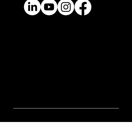
Páginas
Home
Sobre
Equipe Belli Studio
Perguntas frequentes
Blog
Contato
Originais
Serviços de Animação
Tematização & Storytelling
© Belli Studio Ltda - R. Nilo Peçanha, n° 70 - 89035-260 - Brasil