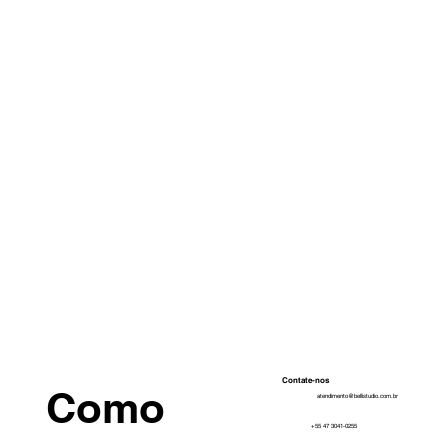
Contate-nos
Como 
atendimento@bellistudio.com.br
+55 47 3041-0255