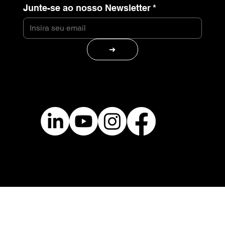
Junte-se ao nosso Newsletter
*
➜
Páginas
Home
Sobre
Equipe Belli Studio
Perguntas frequentes
Blog
Contato
Originais
Serviços de Animação
Tematização & Storytelling