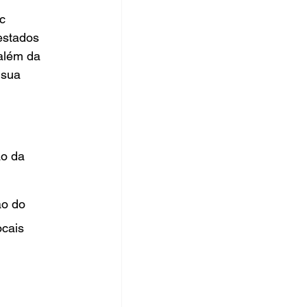
c 
estados 
além da 
 sua 
o da 
ão do 
cais 