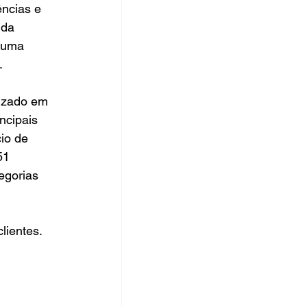
ências e 
 da 
 uma 
.
lizado em 
ncipais 
io de 
51 
egorias 
lientes. 