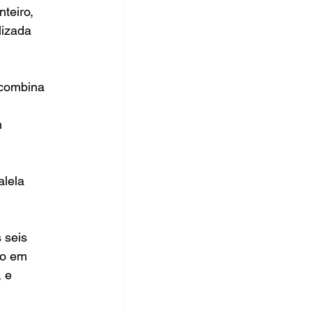
teiro, 
lizada 
 combina 
m 
lela 
 seis 
do em 
 e 