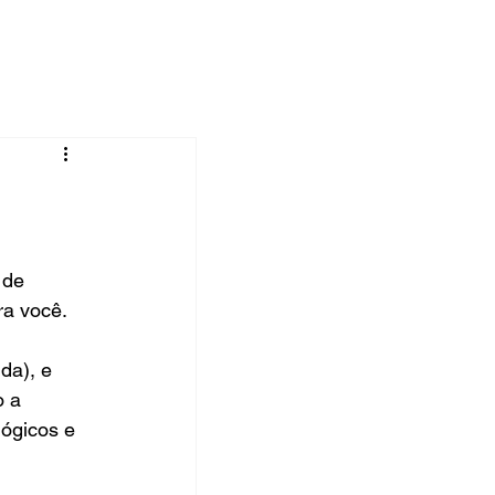
 de 
ra você.
da), e 
o a 
ógicos e 