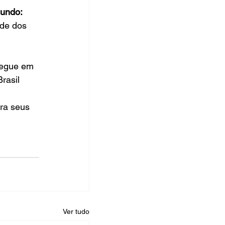
undo: 
ade dos 
segue em 
rasil 
ra seus 
Ver tudo