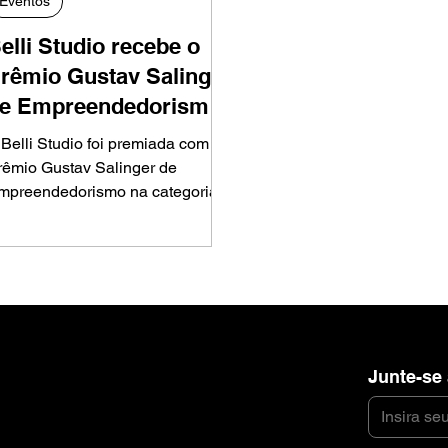
Eventos
elli Studio recebe o
rêmio Gustav Salinger
e Empreendedorismo -
ategoria Destaque na
 Belli Studio foi premiada com o
ndústria
rêmio Gustav Salinger de
mpreendedorismo na categoria
estaque na Indústria,
econhecendo sua trajetória de 26
nos em criar animações e
istórias originais que levam
lumenau ao mundo.
Junte-se
Páginas
 para
ticos que
Home
ional e
Sobre
utorais e