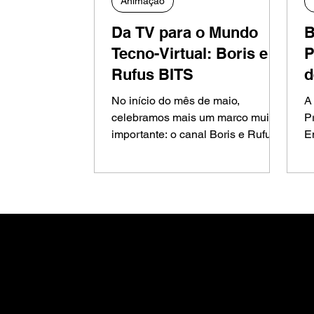
Animação
Da TV para o Mundo
B
Tecno-Virtual: Boris e
P
Rufus BITS
d
C
No início do mês de maio,
A
I
celebramos mais um marco muito
P
importante: o canal Boris e Rufus
E
BITS alcançou os seus primeiros
D
1.000 INSCRITOS!
r
a
h
B
Desde 1999, a Belli Studio une arte e tecnologia
criar animações, personagens e universos temá
inspiram e conectam pessoas. Com atuação nac
internacional, o estúdio desenvolve produções a